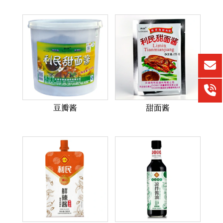
豆瓣酱
甜面酱