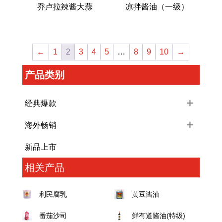
乔卢拉辣酱大蒜
凉拌酱油（一级）
←
1
2
3
4
5
…
8
9
10
→
产品类别
经典爆款
海外畅销
新品上市
相关产品
利民腐乳
黄豆酱油
番茄沙司
鲜有道酱油(特级)